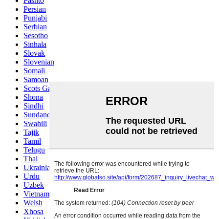
Pashto
Persian
Punjabi
Serbian
Sesotho
Sinhala
Slovak
Slovenian
Somali
Samoan
Scots Gaelic
Shona
Sindhi
Sundanese
Swahili
Tajik
Tamil
Telugu
Thai
Ukrainian
Urdu
Uzbek
Vietnamese
Welsh
Xhosa