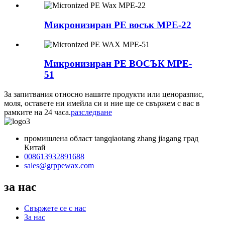
Микронизиран PE восък MPE-22
Микронизиран PE ВОСЪК MPE-
51
За запитвания относно нашите продукти или ценоразпис,
моля, оставете ни имейла си и ние ще се свържем с вас в
рамките на 24 часа.
разследване
промишлена област tangqiaotang zhang jiagang град
Китай
008613932891688
sales@grppewax.com
за нас
Свържете се с нас
За нас