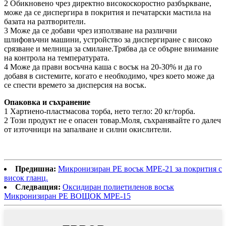
2 Обикновено чрез директно високоскоростно разбъркване,
може да се диспергира в покрития и печатарски мастила на
базата на разтворители.
3 Може да се добави чрез използване на различни
шлифовъчни машини, устройство за диспергиране с високо
срязване и мелница за смилане.Трябва да се обърне внимание
на контрола на температурата.
4 Може да прави восъчна каша с восък на 20-30% и да го
добавя в системите, когато е необходимо, чрез което може да
се спести времето за дисперсия на восък.
Опаковка и съхранение
1 Хартиено-пластмасова торба, нето тегло: 20 кг/торба.
2 Този продукт не е опасен товар.Моля, съхранявайте го далеч
от източници на запалване и силни окислители.
Предишна:
Микронизиран PE восък MPE-21 за покрития с
висок гланц.
Следващия:
Оксидиран полиетиленов восък
Микронизиран PE ВОЩОК MPE-15