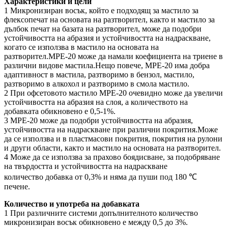
Характеристики и цели
1 Микронизиран восък, който е подходящ за мастило за
флексопечат на основата на разтворител, както и мастило за
дълбок печат на базата на разтворител, може да подобри
устойчивостта на абразия и устойчивостта на надраскване,
когато се използва в мастило на основата на
разтворител.MPE-20 може да намали коефициента на триене в
различни видове мастила.Нещо повече, MPE-20 има добра
адаптивност в мастила, разтворимо в бензол, мастило,
разтворимо в алкохол и разтворимо в смола мастило.
2 При офсетовото мастило MPE-20 очевидно може да увеличи
устойчивостта на абразия на слоя, а количеството на
добавката обикновено е 0,5-1%.
3 MPE-20 може да подобри устойчивостта на абразия,
устойчивостта на надраскване при различни покрития.Може
да се използва и в пластмасови покрития, покрития на рулони
и други области, както и мастило на основата на разтворител.
4 Може да се използва за прахово боядисване, за подобряване
на твърдостта и устойчивостта на надраскване
количество добавка от 0,3% и няма да пуши под 180 ℃
печене.
Количество и употреба на добавката
1 При различните системи допълнителното количество
микронизиран восък обикновено е между 0,5 до 3%.